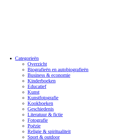
Categorieën
Overzicht
Biografieën en autobiografieën
Business & economie
Kinderboeken
Educatief
Kunst
Kunstfotografie
Kookboeken
Geschiedenis
Literatuur & fictie
Fotografie
Poëzie
Religie & spiritualiteit
Sport & outdoor