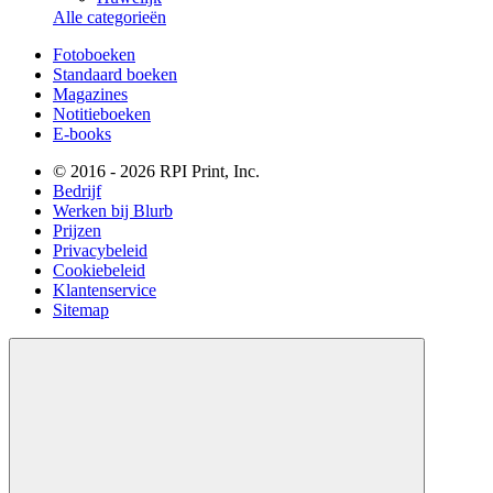
Alle categorieën
Fotoboeken
Standaard boeken
Magazines
Notitieboeken
E-books
© 2016 - 2026 RPI Print, Inc.
Bedrijf
Werken bij Blurb
Prijzen
Privacybeleid
Cookiebeleid
Klantenservice
Sitemap