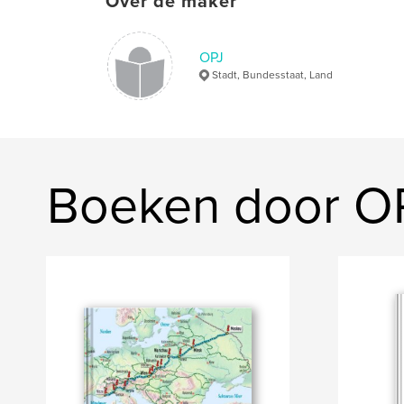
Over de maker
OPJ
Stadt, Bundesstaat, Land
Boeken door O