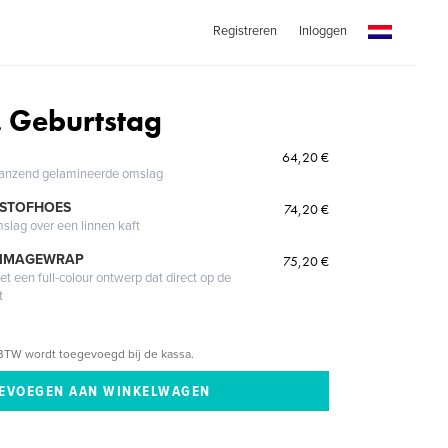
Registreren
Inloggen
. Geburtstag
64,20 €
glanzend gelamineerde omslag
 STOFHOES
74,20 €
mslag over een linnen kaft
 IMAGEWRAP
75,20 €
 een full-colour ontwerp dat direct op de
t
BTW wordt toegevoegd bij de kassa.