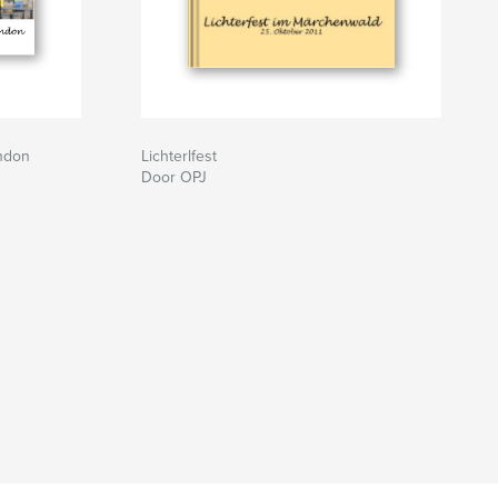
ondon
Lichterlfest
Door OPJ