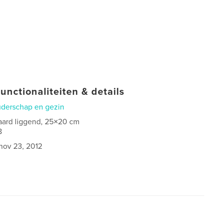
unctionaliteiten & details
derschap en gezin
aard liggend, 25×20 cm
8
nov 23, 2012