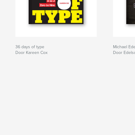
36 days of type
Michael Ed
Door Kareen Cox
Door Edels