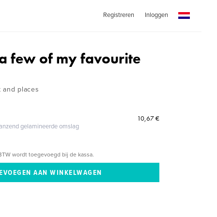
Registreren
Inloggen
a few of my favourite
t and places
10,67 €
glanzend gelamineerde omslag
BTW wordt toegevoegd bij de kassa.