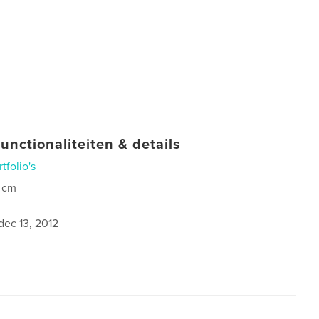
unctionaliteiten & details
rtfolio's
 cm
0
dec 13, 2012