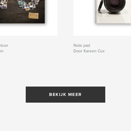
elson
Note pad
on
Door Kareen Cox
BEKIJK MEER