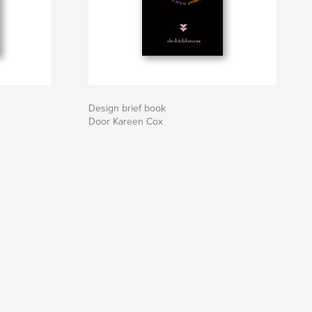
Design brief book
Door Kareen Cox