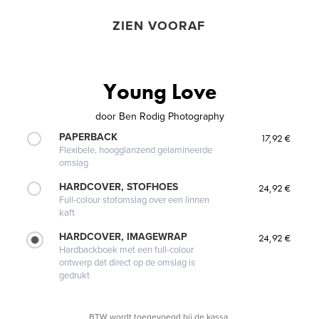
ZIEN VOORAF
Young Love
door
Ben Rodig Photography
PAPERBACK
17,92 €
Flexibele, hoogglanzend gelamineerde
omslag
HARDCOVER, STOFHOES
24,92 €
Full-colour stofomslag over een linnen
kaft
HARDCOVER, IMAGEWRAP
24,92 €
Hardbackboek met een full-colour
ontwerp dat direct op de omslag is
gedrukt
BTW wordt toegevoegd bij de kassa.