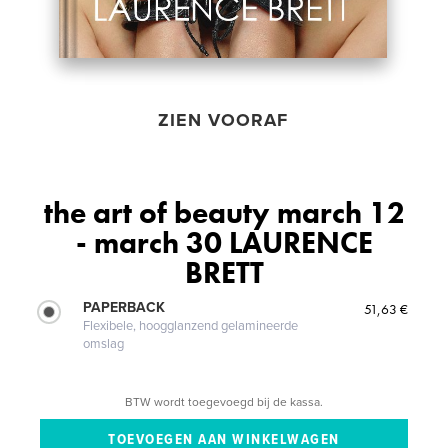
ZIEN VOORAF
the art of beauty march 12
- march 30 LAURENCE
BRETT
PAPERBACK
51,63 €
Flexibele, hoogglanzend gelamineerde
omslag
BTW wordt toegevoegd bij de kassa.