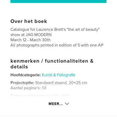
Over het boek
Catalogue for Laurence Brett's "the art of beauty"
show at JAG MODERN
March 12 - March 30th
All photographs printed in edition of 5 with one AP
kenmerken / functionaliteiten &
details
Hoofdcategorie:
Kunst & Fotografie
Projectoptie:
Standaard staand, 20×25 cm
Aantal pagina's:
58
Datum publiceren:
mar 06, 2014
Taal
English
MEER...
Trefwoorden