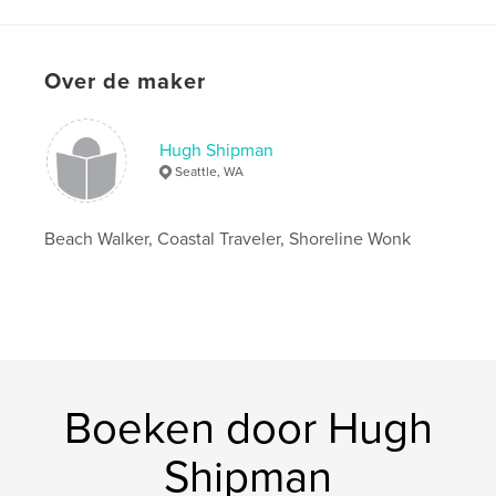
Taal
English
Trefwoorden
,
,
,
Over de maker
puget sound
geology
beaches
,
shorelines
coast
Hugh Shipman
Seattle, WA
Beach Walker, Coastal Traveler, Shoreline Wonk
Boeken door Hugh
Shipman