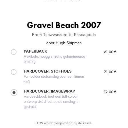
Gravel Beach 2007
From Tsawwassen to Pascagoula
door
Hugh Shipman
PAPERBACK
61,00 €
Flexibele, hoogglanzend gelamineerde
omslag
HARDCOVER, STOFHOES
71,00 €
Full-colour stofomslag over een linnen
kaft
HARDCOVER, IMAGEWRAP
72,00 €
Hardbackboek met een full-colour
ontwerp dat direct op de omslag is
gedrukt
BTW wordt toegevoegd bij de kassa.