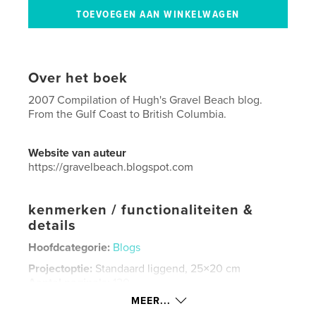
Over het boek
2007 Compilation of Hugh's Gravel Beach blog.
From the Gulf Coast to British Columbia.
Website van auteur
https://gravelbeach.blogspot.com
kenmerken / functionaliteiten &
details
Hoofdcategorie:
Blogs
Projectoptie:
Standaard liggend, 25×20 cm
Aantal pagina's:
120
MEER...
Datum publiceren:
dec 26, 2008