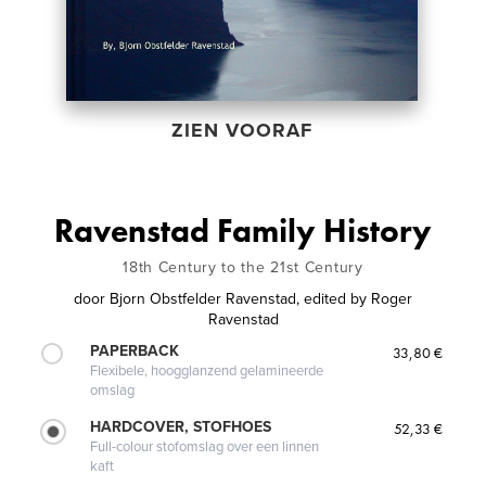
ZIEN VOORAF
Ravenstad Family History
18th Century to the 21st Century
door
Bjorn Obstfelder Ravenstad, edited by Roger
Ravenstad
PAPERBACK
33,80 €
Flexibele, hoogglanzend gelamineerde
omslag
HARDCOVER, STOFHOES
52,33 €
Full-colour stofomslag over een linnen
kaft