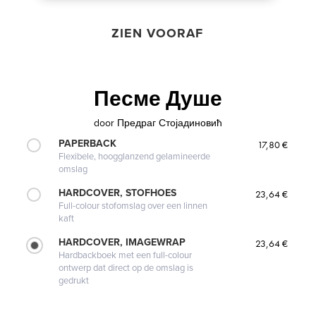
ZIEN VOORAF
Песме Душе
door
Предраг Стојадиновић
PAPERBACK
17,80 €
Flexibele, hoogglanzend gelamineerde
omslag
HARDCOVER, STOFHOES
23,64 €
Full-colour stofomslag over een linnen
kaft
HARDCOVER, IMAGEWRAP
23,64 €
Hardbackboek met een full-colour
ontwerp dat direct op de omslag is
gedrukt