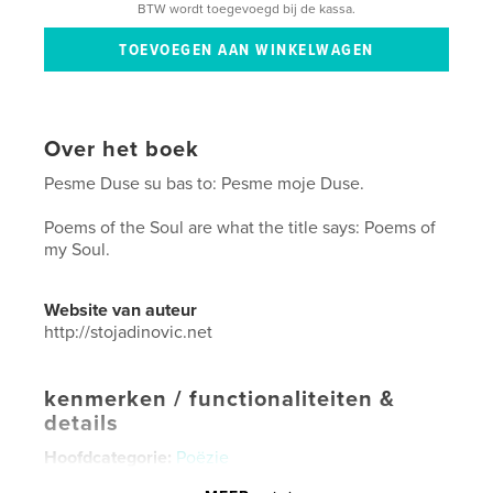
BTW wordt toegevoegd bij de kassa.
Over het boek
Pesme Duse su bas to: Pesme moje Duse.
Poems of the Soul are what the title says: Poems of
my Soul.
Website van auteur
http://stojadinovic.net
kenmerken / functionaliteiten &
details
Hoofdcategorie:
Poëzie
Projectoptie:
Klein vierkant, 18×18 cm