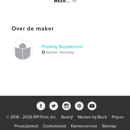
MEER...
Aantal pagina's:
22
Datum publiceren:
jul 22, 2007
Taal
Undetermined
Over de maker
Trefwoorden
,
,
,
,
english
poetry
serbian
srpski
Predrag Stojadinović
,
,
engleski
pesme
poezija
Aachen, Germany
© 2016 - 2026 RPI Print, Inc.
Bedrijf
Werken bij Blurb
Prijzen
Privacybeleid
Cookiebeleid
Klantenservice
Sitemap