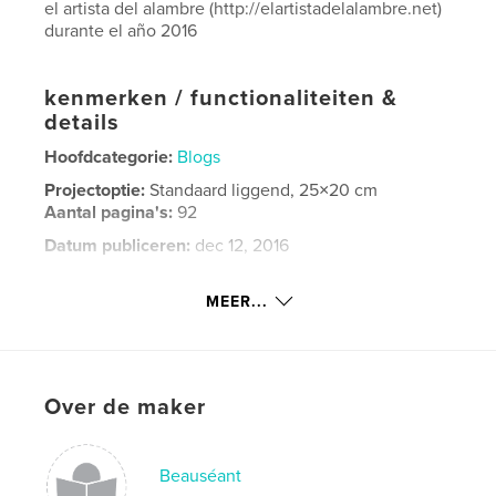
el artista del alambre (http://elartistadelalambre.net)
durante el año 2016
kenmerken / functionaliteiten &
details
Hoofdcategorie:
Blogs
Projectoptie:
Standaard liggend, 25×20 cm
Aantal pagina's:
92
Datum publiceren:
dec 12, 2016
Taal
Spanish
MEER...
Trefwoorden
,
,
fotografía
textos
blog
Over de maker
Beauséant