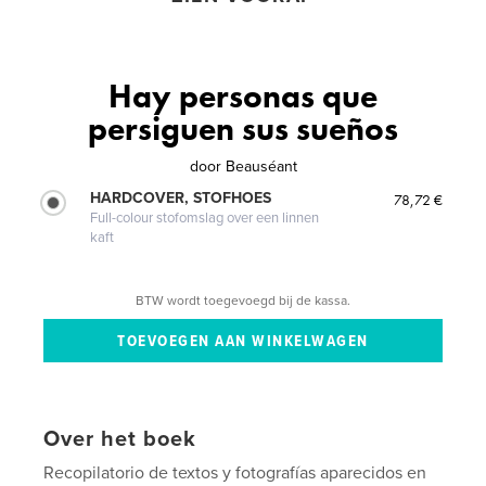
Hay personas que
persiguen sus sueños
door
Beauséant
HARDCOVER, STOFHOES
78,72 €
Full-colour stofomslag over een linnen
kaft
BTW wordt toegevoegd bij de kassa.
Over het boek
Recopilatorio de textos y fotografías aparecidos en