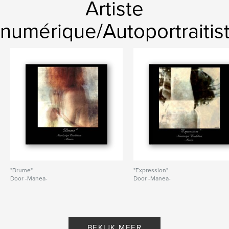
Artiste
numérique/Autoportraitis
"Brume"
"Expression"
Door -Manea-
Door -Manea-
BEKIJK MEER