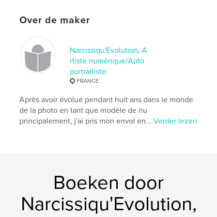
Hoofdcategorie:
Poëzie
Over de maker
Aanvullende categorieën
Kunstfotografie
,
Kunst &
Fotografie
Projectoptie:
15×23 cm
Narcissiqu'Evolution, A
Aantal pagina's:
32
rtiste numérique/Auto
ISBN
portraitiste
Paperback: 9781366618597
FRANCE
Datum publiceren:
dec 16, 2016
Après avoir évolué pendant huit ans dans le monde
Taal
French
de la photo en tant que modèle de nu
principalement, j'ai pris mon envol en...
Verder lezen
Trefwoorden
,
,
,
poésie
art numérique
photo
poème
Boeken door
Narcissiqu'Evolution,