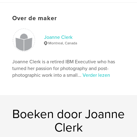
Taal
English
Over de maker
Trefwoorden
,
,
,
Winter
Vacation
Ski
Whistler
Joanne Clerk
Montreal, Canada
Joanne Clerk is a retired IBM Executive who has
turned her passion for photography and post-
photographic work into a small...
Verder lezen
Boeken door Joanne
Clerk