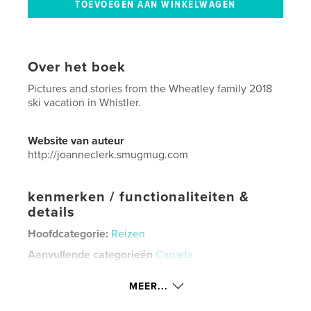
Over het boek
Pictures and stories from the Wheatley family 2018
ski vacation in Whistler.
Website van auteur
http://joanneclerk.smugmug.com
kenmerken / functionaliteiten &
details
Hoofdcategorie:
Reizen
Aanvullende categorieën
Canada
Projectoptie:
Standaard staand, 20×25 cm
MEER...
Aantal pagina's:
64
Datum publiceren:
nov 27, 2018