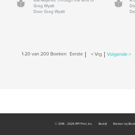
Isla Mujeres Through the lens of
A 
Greg Wyatt
Do
Door Greg Wyatt
De
|
|
1-20 van 200 Boeken
Eerste
< Vrg
Volgende >
© 2016 - 2026 RPI Print, Inc.
Bedrijf
Werken bij Blur