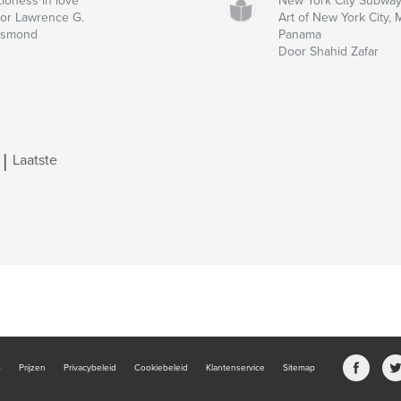
Lioness in love
New York City Subway 
or Lawrence G.
Art of New York City,
smond
Panama
Door Shahid Zafar
|
Laatste
b
Prijzen
Privacybeleid
Cookiebeleid
Klantenservice
Sitemap