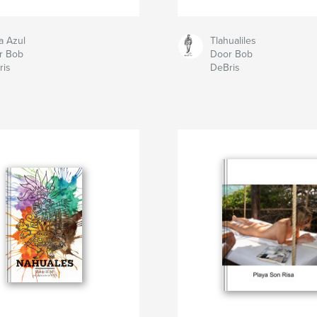
a Azul
Tlahualiles
r Bob
Door Bob
ris
DeBris