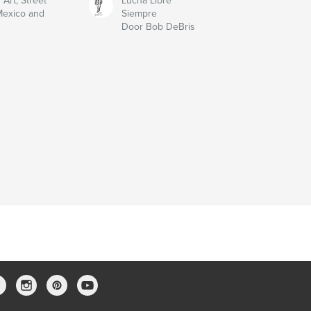
Art, Street
Lucha Libre
 Mexico and
Siempre
Door Bob DeBris