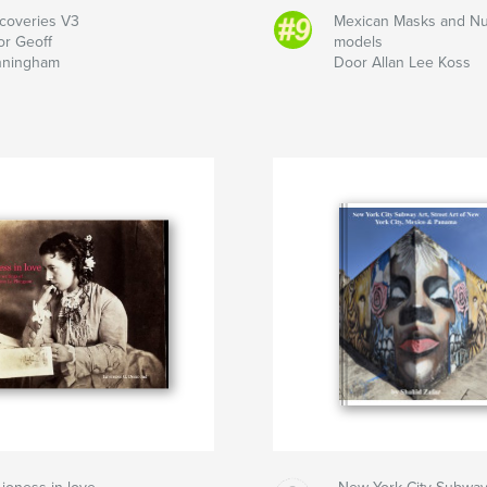
coveries V3
Mexican Masks and N
r Geoff
models
nningham
Door Allan Lee Koss